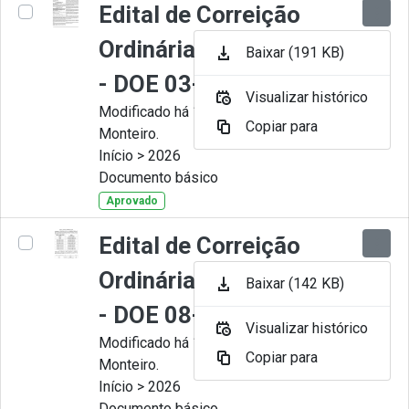
Edital de Correição
Ordinária nº 008-2026
Baixar (191 KB)
- DOE 03-07-2026
Visualizar histórico
Modificado há 1 Mês por Juliana
Copiar para
Monteiro.
Início > 2026
Documento básico
Aprovado
Edital de Correição
Ordinária nº 007-2026
Baixar (142 KB)
- DOE 08-06-2026
Visualizar histórico
Modificado há 1 Mês por Juliana
Copiar para
Monteiro.
Início > 2026
Documento básico