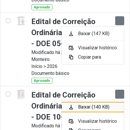
Aprovado
Edital de Correição
Ordinária nº 006-2026
Baixar (147 KB)
- DOE 05-05-2026
Visualizar histórico
Modificado há 3 Meses por Juliana
Copiar para
Monteiro.
Início > 2026
Documento básico
Aprovado
Edital de Correição
Ordinária nº 005-2026
Baixar (140 KB)
- DOE 10-04-2026
Visualizar histórico
Modificado há 3 Meses por Juliana