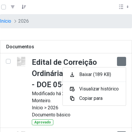
teste descricao
Pular para o Conteúdo principal
Início
2026
Documentos
Edital de Correição
Ordinária nº 009-2026
Baixar (189 KB)
- DOE 05-08-2026
Visualizar histórico
Modificado há 2 dias por Juliana
Copiar para
Monteiro.
Início > 2026
Documento básico
Aprovado