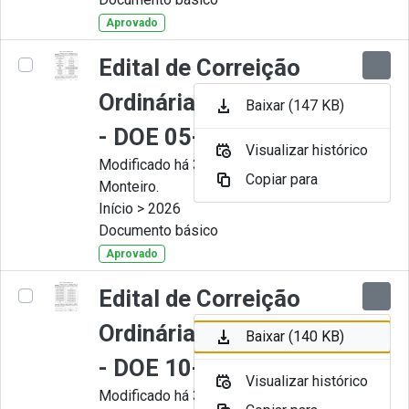
Aprovado
Edital de Correição
Ordinária nº 006-2026
Baixar (147 KB)
- DOE 05-05-2026
Visualizar histórico
Modificado há 3 Meses por Juliana
Copiar para
Monteiro.
Início > 2026
Documento básico
Aprovado
Edital de Correição
Ordinária nº 005-2026
Baixar (140 KB)
- DOE 10-04-2026
Visualizar histórico
Modificado há 3 Meses por Juliana