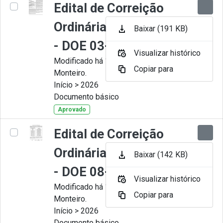
Edital de Correição
Ordinária nº 008-2026
Baixar (191 KB)
- DOE 03-07-2026
Visualizar histórico
Modificado há 1 Mês por Juliana
Copiar para
Monteiro.
Início > 2026
Documento básico
Aprovado
Edital de Correição
Ordinária nº 007-2026
Baixar (142 KB)
- DOE 08-06-2026
Visualizar histórico
Modificado há 1 Mês por Juliana
Copiar para
Monteiro.
Início > 2026
Documento básico