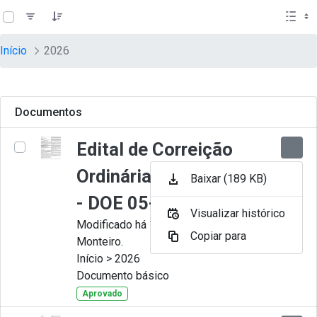
teste descricao
Pular para o Conteúdo principal
Início
2026
Documentos
Edital de Correição
Ordinária nº 009-2026
Baixar (189 KB)
- DOE 05-08-2026
Visualizar histórico
Modificado há 1 Dia por Juliana
Copiar para
Monteiro.
Início > 2026
Documento básico
Aprovado