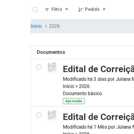
teste descricao
Pular para o Conteúdo principal
Filtro
Pedido
Início
2026
Documentos
Edital de Correi
Modificado há 3 dias por Juliana 
Início > 2026
Documento básico
Aprovado
Edital de Correi
Modificado há 1 Mês por Juliana 