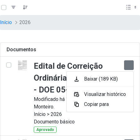
teste descricao
Pular para o Conteúdo principal
Início
2026
Documentos
Edital de Correição
Ordinária nº 009-2026
Baixar (189 KB)
- DOE 05-08-2026
Visualizar histórico
Modificado há 1 Dia por Juliana
Copiar para
Monteiro.
Início > 2026
Documento básico
Aprovado