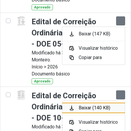
Aprovado
Edital de Correição
Ordinária nº 006-2026
Baixar (147 KB)
- DOE 05-05-2026
Visualizar histórico
Modificado há 3 Meses por Juliana
Copiar para
Monteiro.
Início > 2026
Documento básico
Aprovado
Edital de Correição
Ordinária nº 005-2026
Baixar (140 KB)
- DOE 10-04-2026
Visualizar histórico
Modificado há 3 Meses por Juliana