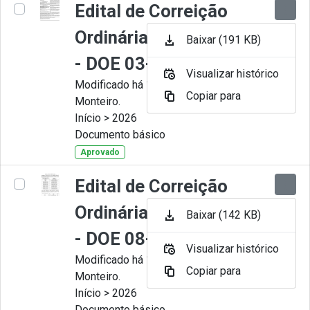
Edital de Correição
Ordinária nº 008-2026
Baixar (191 KB)
- DOE 03-07-2026
Visualizar histórico
Modificado há 1 Mês por Juliana
Copiar para
Monteiro.
Início > 2026
Documento básico
Aprovado
Edital de Correição
Ordinária nº 007-2026
Baixar (142 KB)
- DOE 08-06-2026
Visualizar histórico
Modificado há 1 Mês por Juliana
Copiar para
Monteiro.
Início > 2026
Documento básico