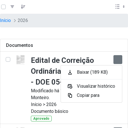
teste descricao
Pular para o Conteúdo principal
Início
2026
Documentos
Edital de Correição
Ordinária nº 009-2026
Baixar (189 KB)
- DOE 05-08-2026
Visualizar histórico
Modificado há 13 horas por Juliana
Copiar para
Monteiro.
Início > 2026
Documento básico
Aprovado