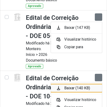
Aprovado
Edital de Correição
Ordinária nº 006-2026
Baixar (147 KB)
- DOE 05-05-2026
Visualizar histórico
Modificado há 3 Meses por Juliana
Copiar para
Monteiro.
Início > 2026
Documento básico
Aprovado
Edital de Correição
Ordinária nº 005-2026
Baixar (140 KB)
- DOE 10-04-2026
Visualizar histórico
Modificado há 3 Meses por Juliana