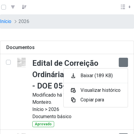
teste descricao
Pular para o Conteúdo principal
Início
2026
Documentos
Edital de Correição
Ordinária nº 009-2026
Baixar (189 KB)
- DOE 05-08-2026
Visualizar histórico
Modificado há 1 Dia por Juliana
Copiar para
Monteiro.
Início > 2026
Documento básico
Aprovado