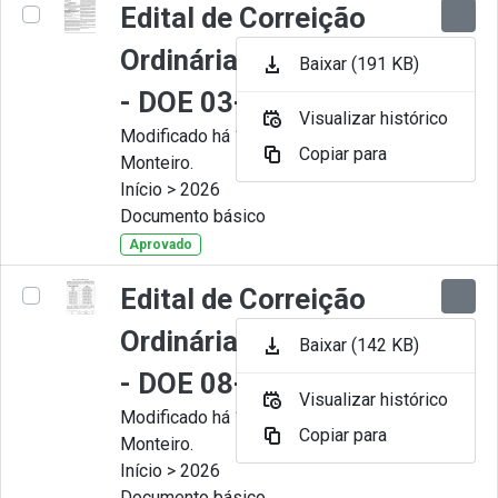
Edital de Correição
Ordinária nº 008-2026
Baixar (191 KB)
- DOE 03-07-2026
Visualizar histórico
Modificado há 1 Mês por Juliana
Copiar para
Monteiro.
Início > 2026
Documento básico
Aprovado
Edital de Correição
Ordinária nº 007-2026
Baixar (142 KB)
- DOE 08-06-2026
Visualizar histórico
Modificado há 1 Mês por Juliana
Copiar para
Monteiro.
Início > 2026
Documento básico