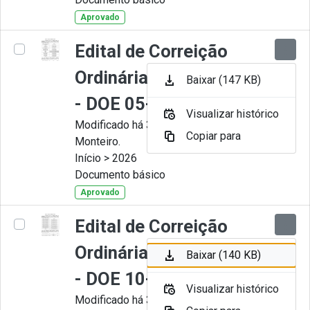
Aprovado
Edital de Correição
Ordinária nº 006-2026
Baixar (147 KB)
- DOE 05-05-2026
Visualizar histórico
Modificado há 3 Meses por Juliana
Copiar para
Monteiro.
Início > 2026
Documento básico
Aprovado
Edital de Correição
Ordinária nº 005-2026
Baixar (140 KB)
- DOE 10-04-2026
Visualizar histórico
Modificado há 3 Meses por Juliana