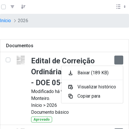
teste descricao
Pular para o Conteúdo principal
Início
2026
Documentos
Edital de Correição
Ordinária nº 009-2026
Baixar (189 KB)
- DOE 05-08-2026
Visualizar histórico
Modificado há 9 horas por Juliana
Copiar para
Monteiro.
Início > 2026
Documento básico
Aprovado