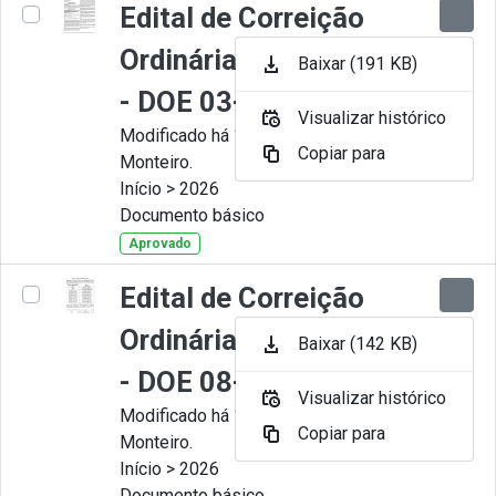
Edital de Correição
Ordinária nº 008-2026
Baixar (191 KB)
- DOE 03-07-2026
Visualizar histórico
Modificado há 1 Mês por Juliana
Copiar para
Monteiro.
Início > 2026
Documento básico
Aprovado
Edital de Correição
Ordinária nº 007-2026
Baixar (142 KB)
- DOE 08-06-2026
Visualizar histórico
Modificado há 1 Mês por Juliana
Copiar para
Monteiro.
Início > 2026
Documento básico