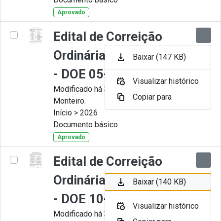
Aprovado
Edital de Correição
Ordinária nº 006-2026
Baixar (147 KB)
- DOE 05-05-2026
Visualizar histórico
Modificado há 3 Meses por Juliana
Copiar para
Monteiro.
Início > 2026
Documento básico
Aprovado
Edital de Correição
Ordinária nº 005-2026
Baixar (140 KB)
- DOE 10-04-2026
Visualizar histórico
Modificado há 3 Meses por Juliana