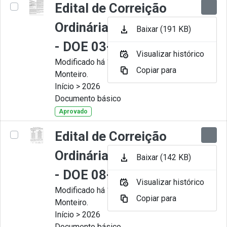
Edital de Correição
Ordinária nº 008-2026
Baixar (191 KB)
- DOE 03-07-2026
Visualizar histórico
Modificado há 1 Mês por Juliana
Copiar para
Monteiro.
Início > 2026
Documento básico
Aprovado
Edital de Correição
Ordinária nº 007-2026
Baixar (142 KB)
- DOE 08-06-2026
Visualizar histórico
Modificado há 1 Mês por Juliana
Copiar para
Monteiro.
Início > 2026
Documento básico