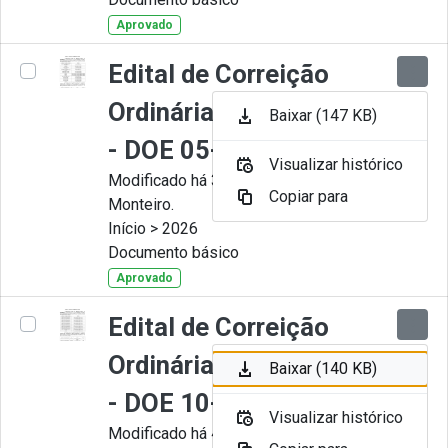
Aprovado
Edital de Correição
Ordinária nº 006-2026
Baixar (147 KB)
- DOE 05-05-2026
Visualizar histórico
Modificado há 3 Meses por Juliana
Copiar para
Monteiro.
Início > 2026
Documento básico
Aprovado
Edital de Correição
Ordinária nº 005-2026
Baixar (140 KB)
- DOE 10-04-2026
Visualizar histórico
Modificado há 4 Meses por Juliana