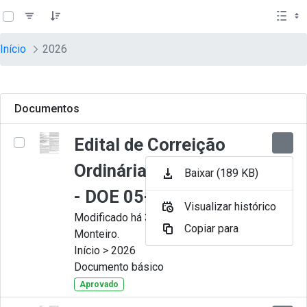
teste descricao
Pular para o Conteúdo principal
Início
2026
Documentos
Edital de Correição
Ordinária nº 009-2026
Baixar (189 KB)
- DOE 05-08-2026
Visualizar histórico
Modificado há 3 dias por Juliana
Copiar para
Monteiro.
Início > 2026
Documento básico
Aprovado