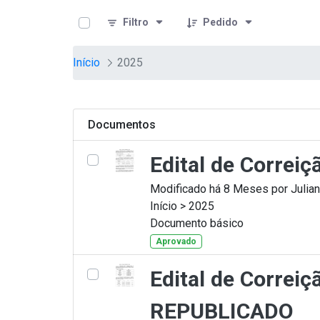
teste descricao
Pular para o Conteúdo principal
Filtro
Pedido
Início
2025
Documentos
Edital de Correi
Modificado há 8 Meses por Julian
Início > 2025
Documento básico
Aprovado
Edital de Correi
REPUBLICADO