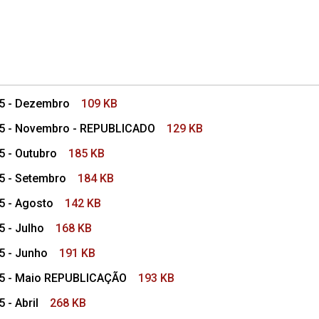
25 - Dezembro
109 KB
025 - Novembro - REPUBLICADO
129 KB
5 - Outubro
185 KB
25 - Setembro
184 KB
25 - Agosto
142 KB
5 - Julho
168 KB
25 - Junho
191 KB
025 - Maio REPUBLICAÇÃO
193 KB
 - Abril
268 KB