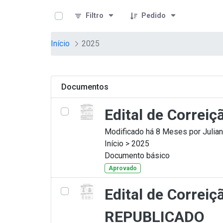
teste descricao
Pular para o Conteúdo principal
Filtro
Pedido
Início
2025
Documentos
Edital de Correi
Modificado há 8 Meses por Julian
Início > 2025
Documento básico
Aprovado
Edital de Correi
REPUBLICADO