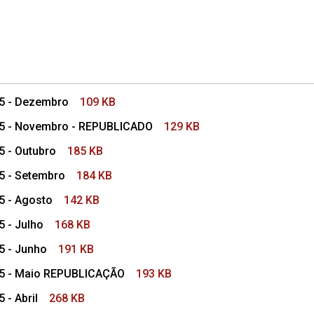
25 - Dezembro
109 KB
025 - Novembro - REPUBLICADO
129 KB
5 - Outubro
185 KB
25 - Setembro
184 KB
25 - Agosto
142 KB
5 - Julho
168 KB
25 - Junho
191 KB
025 - Maio REPUBLICAÇÃO
193 KB
 - Abril
268 KB