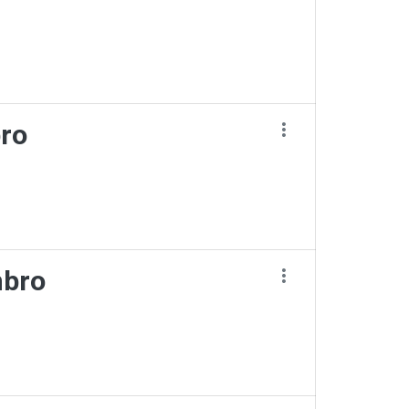
bro
mbro