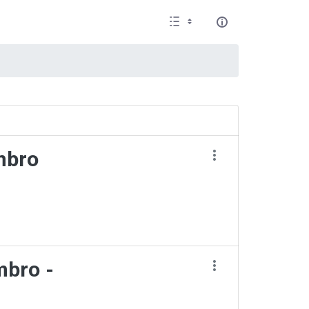
mbro
mbro -