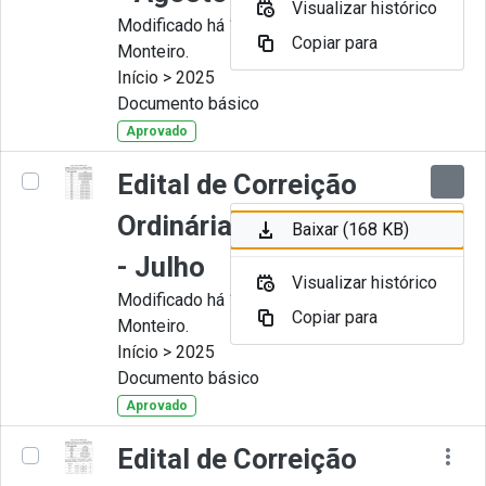
Visualizar histórico
Modificado há 11 Meses por Juliana
Copiar para
Monteiro.
Início > 2025
Documento básico
Aprovado
Edital de Correição
Ordinária nº 007-2025
Baixar (168 KB)
- Julho
Visualizar histórico
Modificado há 11 Meses por Juliana
Copiar para
Monteiro.
Início > 2025
Documento básico
Aprovado
Edital de Correição