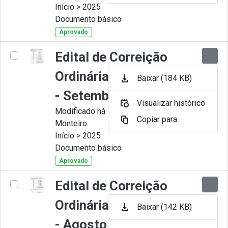
Início > 2025
Documento básico
Aprovado
Edital de Correição
Ordinária nº 009-2025
Baixar (184 KB)
- Setembro
Visualizar histórico
Modificado há 11 Meses por Juliana
Copiar para
Monteiro.
Início > 2025
Documento básico
Aprovado
Edital de Correição
Ordinária nº 008-2025
Baixar (142 KB)
- Agosto