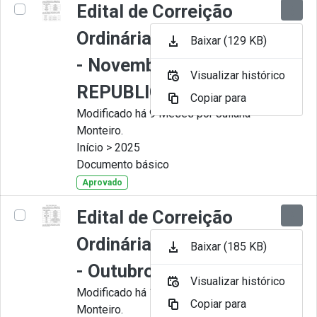
Edital de Correição
Ordinária nº 011-2025
Baixar (129 KB)
- Novembro -
Visualizar histórico
REPUBLICADO
Copiar para
Modificado há 9 Meses por Juliana
Monteiro.
Início > 2025
Documento básico
Aprovado
Edital de Correição
Ordinária nº 010-2025
Baixar (185 KB)
- Outubro
Visualizar histórico
Modificado há 11 Meses por Juliana
Copiar para
Monteiro.