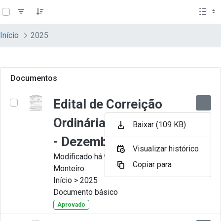
teste descricao
Pular para o Conteúdo principal
Início
2025
Documentos
Edital de Correição
Ordinária nº 012-2025
Baixar (109 KB)
- Dezembro
Visualizar histórico
Modificado há 9 Meses por Juliana
Copiar para
Monteiro.
Início > 2025
Documento básico
Aprovado