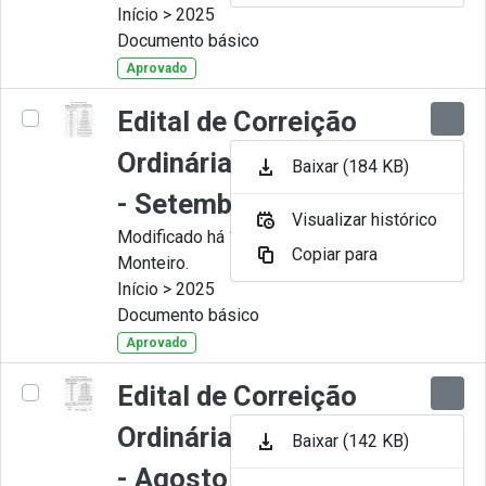
Início > 2025
Documento básico
Aprovado
Edital de Correição
Ordinária nº 009-2025
Baixar (184 KB)
- Setembro
Visualizar histórico
Modificado há 11 Meses por Juliana
Copiar para
Monteiro.
Início > 2025
Documento básico
Aprovado
Edital de Correição
Ordinária nº 008-2025
Baixar (142 KB)
- Agosto