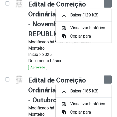
Edital de Correição
Ordinária nº 011-2025
Baixar (129 KB)
- Novembro -
Visualizar histórico
REPUBLICADO
Copiar para
Modificado há 9 Meses por Juliana
Monteiro.
Início > 2025
Documento básico
Aprovado
Edital de Correição
Ordinária nº 010-2025
Baixar (185 KB)
- Outubro
Visualizar histórico
Modificado há 11 Meses por Juliana
Copiar para
Monteiro.