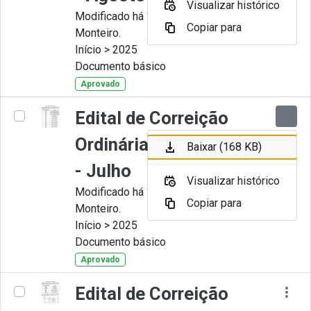
Visualizar histórico
Modificado há 11 Meses por Juliana
Copiar para
Monteiro.
Início > 2025
Documento básico
Aprovado
Edital de Correição
Ordinária nº 007-2025
Baixar (168 KB)
- Julho
Visualizar histórico
Modificado há 11 Meses por Juliana
Copiar para
Monteiro.
Início > 2025
Documento básico
Aprovado
Edital de Correição