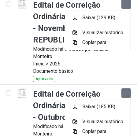
Edital de Correição
Ordinária nº 011-2025
Baixar (129 KB)
- Novembro -
Visualizar histórico
REPUBLICADO
Copiar para
Modificado há 9 Meses por Juliana
Monteiro.
Início > 2025
Documento básico
Aprovado
Edital de Correição
Ordinária nº 010-2025
Baixar (185 KB)
- Outubro
Visualizar histórico
Modificado há 11 Meses por Juliana
Copiar para
Monteiro.