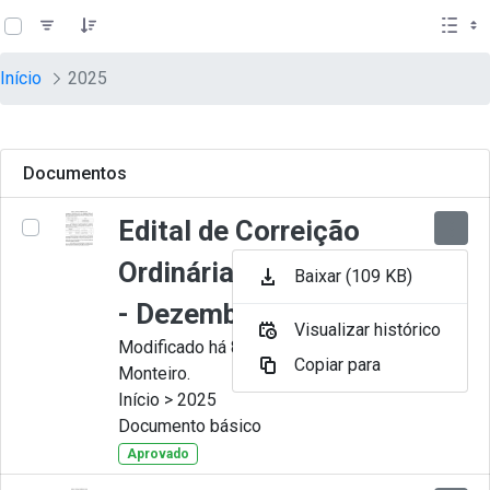
teste descricao
Pular para o Conteúdo principal
Início
2025
Documentos
Edital de Correição
Ordinária nº 012-2025
Baixar (109 KB)
- Dezembro
Visualizar histórico
Modificado há 8 Meses por Juliana
Copiar para
Monteiro.
Início > 2025
Documento básico
Aprovado