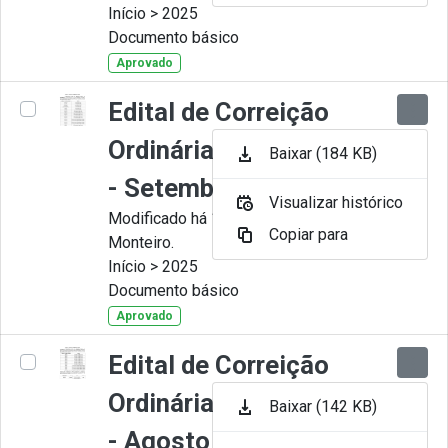
Início > 2025
Documento básico
Aprovado
Edital de Correição
Ordinária nº 009-2025
Baixar (184 KB)
- Setembro
Visualizar histórico
Modificado há 11 Meses por Juliana
Copiar para
Monteiro.
Início > 2025
Documento básico
Aprovado
Edital de Correição
Ordinária nº 008-2025
Baixar (142 KB)
- Agosto