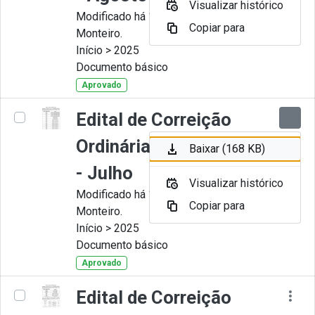
Visualizar histórico
Modificado há 11 Meses por Juliana
Copiar para
Monteiro.
Início > 2025
Documento básico
Aprovado
Edital de Correição
Ordinária nº 007-2025
Baixar (168 KB)
- Julho
Visualizar histórico
Modificado há 11 Meses por Juliana
Copiar para
Monteiro.
Início > 2025
Documento básico
Aprovado
Edital de Correição