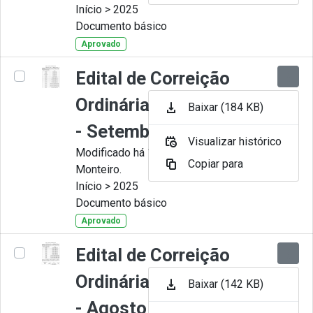
Início > 2025
Documento básico
Aprovado
Edital de Correição
Ordinária nº 009-2025
Baixar (184 KB)
- Setembro
Visualizar histórico
Modificado há 11 Meses por Juliana
Copiar para
Monteiro.
Início > 2025
Documento básico
Aprovado
Edital de Correição
Ordinária nº 008-2025
Baixar (142 KB)
- Agosto