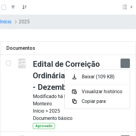
teste descricao
Pular para o Conteúdo principal
Início
2025
Documentos
Edital de Correição
Ordinária nº 012-2025
Baixar (109 KB)
- Dezembro
Visualizar histórico
Modificado há 8 Meses por Juliana
Copiar para
Monteiro.
Início > 2025
Documento básico
Aprovado