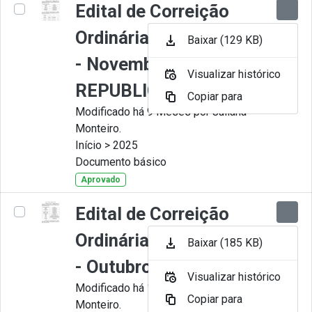
Edital de Correição
Ordinária nº 011-2025
Baixar (129 KB)
- Novembro -
Visualizar histórico
REPUBLICADO
Copiar para
Modificado há 9 Meses por Juliana
Monteiro.
Início > 2025
Documento básico
Aprovado
Edital de Correição
Ordinária nº 010-2025
Baixar (185 KB)
- Outubro
Visualizar histórico
Modificado há 11 Meses por Juliana
Copiar para
Monteiro.