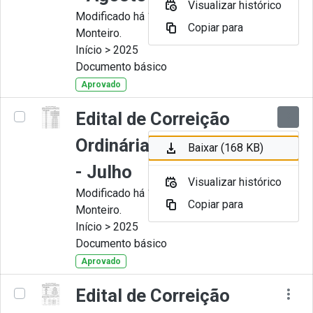
Visualizar histórico
Modificado há 11 Meses por Juliana
Copiar para
Monteiro.
Início > 2025
Documento básico
Aprovado
Edital de Correição
Ordinária nº 007-2025
Baixar (168 KB)
- Julho
Visualizar histórico
Modificado há 11 Meses por Juliana
Copiar para
Monteiro.
Início > 2025
Documento básico
Aprovado
Edital de Correição