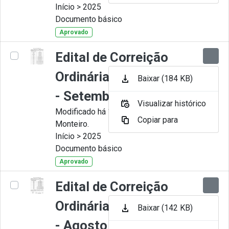
Início > 2025
Documento básico
Aprovado
Edital de Correição
Ordinária nº 009-2025
Baixar (184 KB)
- Setembro
Visualizar histórico
Modificado há 11 Meses por Juliana
Copiar para
Monteiro.
Início > 2025
Documento básico
Aprovado
Edital de Correição
Ordinária nº 008-2025
Baixar (142 KB)
- Agosto