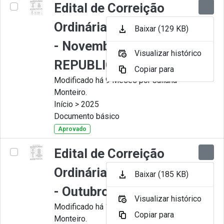
Edital de Correição
Ordinária nº 011-2025
Baixar (129 KB)
- Novembro -
Visualizar histórico
REPUBLICADO
Copiar para
Modificado há 9 Meses por Juliana
Monteiro.
Início > 2025
Documento básico
Aprovado
Edital de Correição
Ordinária nº 010-2025
Baixar (185 KB)
- Outubro
Visualizar histórico
Modificado há 11 Meses por Juliana
Copiar para
Monteiro.