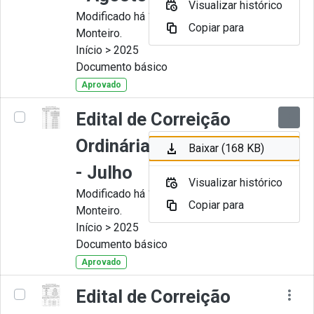
Visualizar histórico
Modificado há 11 Meses por Juliana
Copiar para
Monteiro.
Início > 2025
Documento básico
Aprovado
Edital de Correição
Ordinária nº 007-2025
Baixar (168 KB)
- Julho
Visualizar histórico
Modificado há 11 Meses por Juliana
Copiar para
Monteiro.
Início > 2025
Documento básico
Aprovado
Edital de Correição