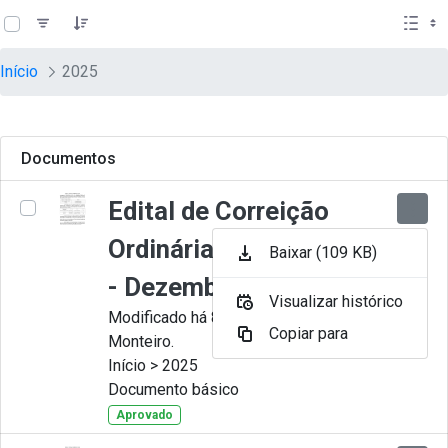
teste descricao
Pular para o Conteúdo principal
Início
2025
Documentos
Edital de Correição
Ordinária nº 012-2025
Baixar (109 KB)
- Dezembro
Visualizar histórico
Modificado há 8 Meses por Juliana
Copiar para
Monteiro.
Início > 2025
Documento básico
Aprovado