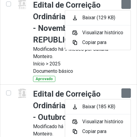
Edital de Correição
Ordinária nº 011-2025
Baixar (129 KB)
- Novembro -
Visualizar histórico
REPUBLICADO
Copiar para
Modificado há 9 Meses por Juliana
Monteiro.
Início > 2025
Documento básico
Aprovado
Edital de Correição
Ordinária nº 010-2025
Baixar (185 KB)
- Outubro
Visualizar histórico
Modificado há 11 Meses por Juliana
Copiar para
Monteiro.