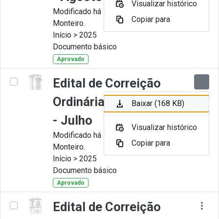
Visualizar histórico
Modificado há 11 Meses por Juliana
Copiar para
Monteiro.
Início > 2025
Documento básico
Aprovado
Edital de Correição
Ordinária nº 007-2025
Baixar (168 KB)
- Julho
Visualizar histórico
Modificado há 11 Meses por Juliana
Copiar para
Monteiro.
Início > 2025
Documento básico
Aprovado
Edital de Correição