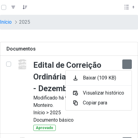
teste descricao
Pular para o Conteúdo principal
Início
2025
Documentos
Edital de Correição
Ordinária nº 012-2025
Baixar (109 KB)
- Dezembro
Visualizar histórico
Modificado há 9 Meses por Juliana
Copiar para
Monteiro.
Início > 2025
Documento básico
Aprovado