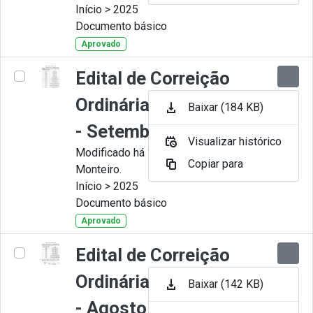
Início > 2025
Documento básico
Aprovado
Edital de Correição
Ordinária nº 009-2025
Baixar (184 KB)
- Setembro
Visualizar histórico
Modificado há 11 Meses por Juliana
Copiar para
Monteiro.
Início > 2025
Documento básico
Aprovado
Edital de Correição
Ordinária nº 008-2025
Baixar (142 KB)
- Agosto