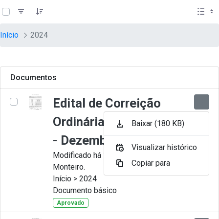
teste descricao
Pular para o Conteúdo principal
Início
2024
Documentos
Edital de Correição
Ordinária nº 012-2024
Baixar (180 KB)
- Dezembro
Visualizar histórico
Modificado há 11 Meses por Juliana
Copiar para
Monteiro.
Início > 2024
Documento básico
Aprovado