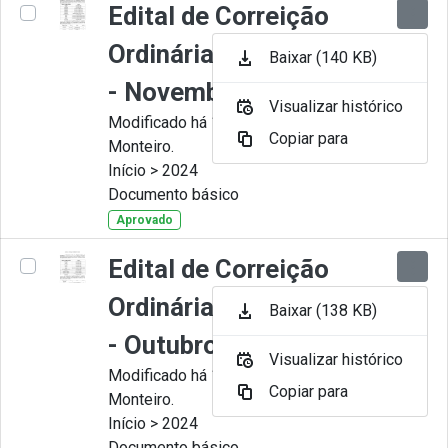
Edital de Correição
Ordinária nº 011-2024
Baixar (140 KB)
- Novembro
Visualizar histórico
Modificado há 11 Meses por Juliana
Copiar para
Monteiro.
Início > 2024
Documento básico
Aprovado
Edital de Correição
Ordinária nº 010-2024
Baixar (138 KB)
- Outubro.
Visualizar histórico
Modificado há 11 Meses por Juliana
Copiar para
Monteiro.
Início > 2024
Documento básico