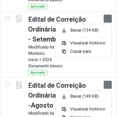
Aprovado
Edital de Correição
Ordinária nº 009-2024
Baixar (134 KB)
- Setembro
Visualizar histórico
Modificado há 11 Meses por Juliana
Copiar para
Monteiro.
Início > 2024
Documento básico
Aprovado
Edital de Correição
Ordinária nº 008-2024
Baixar (149 KB)
-Agosto
Visualizar histórico
Modificado há 11 Meses por Juliana