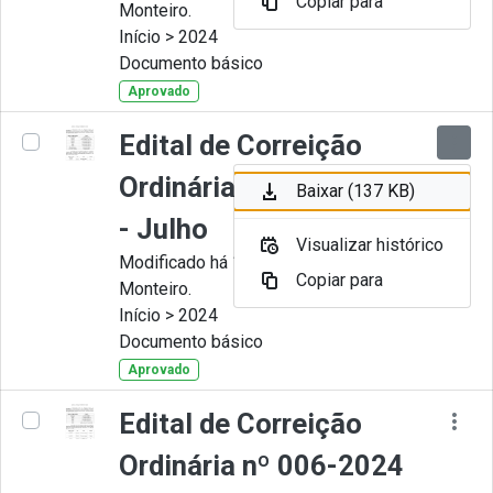
Copiar para
Monteiro.
Início > 2024
Documento básico
Aprovado
Edital de Correição
Ordinária nº 007-2024
Baixar (137 KB)
- Julho
Visualizar histórico
Modificado há 11 Meses por Juliana
Copiar para
Monteiro.
Início > 2024
Documento básico
Aprovado
Edital de Correição
Ordinária nº 006-2024