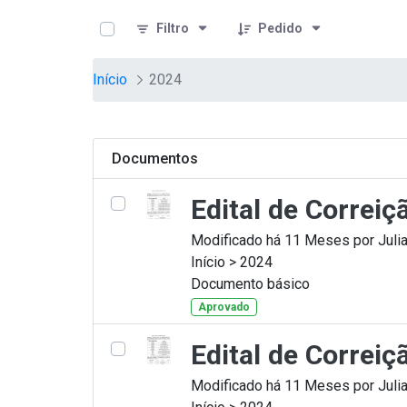
teste descricao
Pular para o Conteúdo principal
Filtro
Pedido
Início
2024
Documentos
Edital de Correi
Modificado há 11 Meses por Julia
Início > 2024
Documento básico
Aprovado
Edital de Correi
Modificado há 11 Meses por Julia