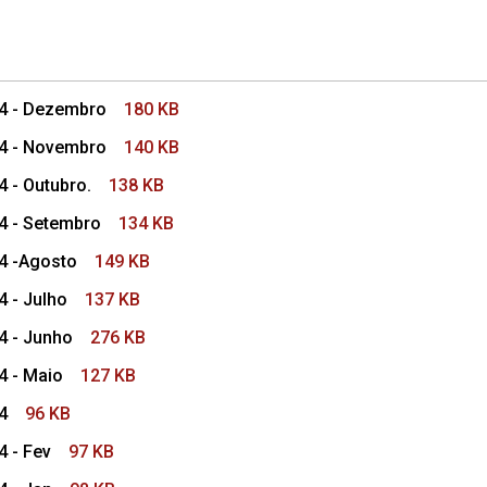
24 - Dezembro
180 KB
24 - Novembro
140 KB
4 - Outubro.
138 KB
24 - Setembro
134 KB
24 -Agosto
149 KB
4 - Julho
137 KB
24 - Junho
276 KB
4 - Maio
127 KB
4
96 KB
4 - Fev
97 KB