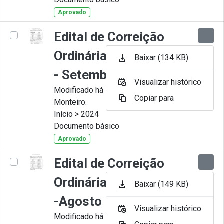
Aprovado
Edital de Correição
Ordinária nº 009-2024
Baixar (134 KB)
- Setembro
Visualizar histórico
Modificado há 11 Meses por Juliana
Copiar para
Monteiro.
Início > 2024
Documento básico
Aprovado
Edital de Correição
Ordinária nº 008-2024
Baixar (149 KB)
-Agosto
Visualizar histórico
Modificado há 11 Meses por Juliana