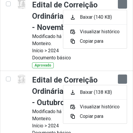
Edital de Correição
Ordinária nº 011-2024
Baixar (140 KB)
- Novembro
Visualizar histórico
Modificado há 11 Meses por Juliana
Copiar para
Monteiro.
Início > 2024
Documento básico
Aprovado
Edital de Correição
Ordinária nº 010-2024
Baixar (138 KB)
- Outubro.
Visualizar histórico
Modificado há 11 Meses por Juliana
Copiar para
Monteiro.
Início > 2024
Documento básico