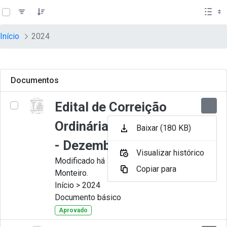
teste descricao
Pular para o Conteúdo principal
Início
2024
Documentos
Edital de Correição
Ordinária nº 012-2024
Baixar (180 KB)
- Dezembro
Visualizar histórico
Modificado há 11 Meses por Juliana
Copiar para
Monteiro.
Início > 2024
Documento básico
Aprovado