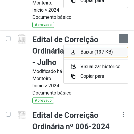
Copiar para
Monteiro.
Início > 2024
Documento básico
Aprovado
Edital de Correição
Ordinária nº 007-2024
Baixar (137 KB)
- Julho
Visualizar histórico
Modificado há 11 Meses por Juliana
Copiar para
Monteiro.
Início > 2024
Documento básico
Aprovado
Edital de Correição
Ordinária nº 006-2024