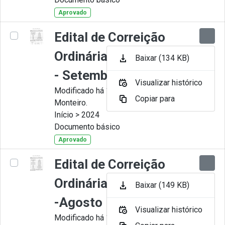
Aprovado
Edital de Correição
Ordinária nº 009-2024
Baixar (134 KB)
- Setembro
Visualizar histórico
Modificado há 11 Meses por Juliana
Copiar para
Monteiro.
Início > 2024
Documento básico
Aprovado
Edital de Correição
Ordinária nº 008-2024
Baixar (149 KB)
-Agosto
Visualizar histórico
Modificado há 11 Meses por Juliana