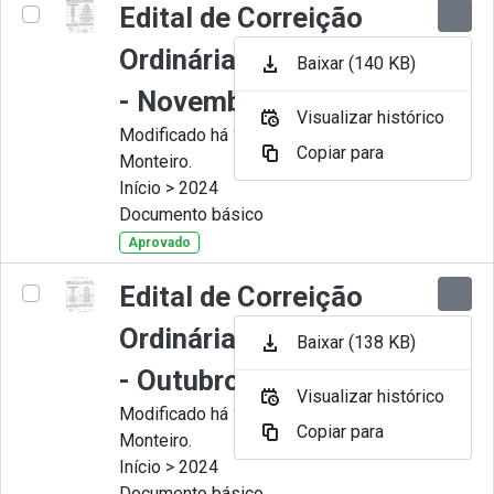
Edital de Correição
Ordinária nº 011-2024
Baixar (140 KB)
- Novembro
Visualizar histórico
Modificado há 11 Meses por Juliana
Copiar para
Monteiro.
Início > 2024
Documento básico
Aprovado
Edital de Correição
Ordinária nº 010-2024
Baixar (138 KB)
- Outubro.
Visualizar histórico
Modificado há 11 Meses por Juliana
Copiar para
Monteiro.
Início > 2024
Documento básico