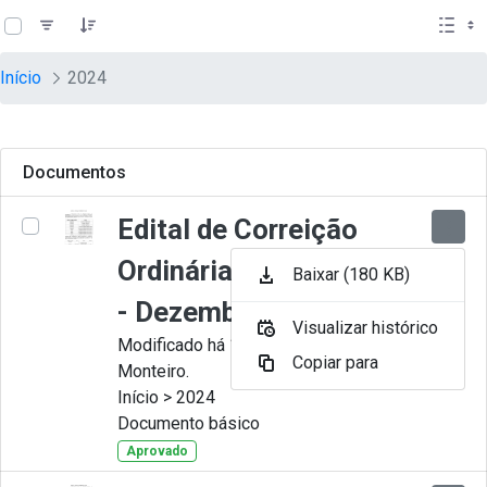
teste descricao
Pular para o Conteúdo principal
Início
2024
Documentos
Edital de Correição
Ordinária nº 012-2024
Baixar (180 KB)
- Dezembro
Visualizar histórico
Modificado há 11 Meses por Juliana
Copiar para
Monteiro.
Início > 2024
Documento básico
Aprovado