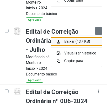
Copiar para
Monteiro.
Início > 2024
Documento básico
Aprovado
Edital de Correição
Ordinária nº 007-2024
Baixar (137 KB)
- Julho
Visualizar histórico
Modificado há 11 Meses por Juliana
Copiar para
Monteiro.
Início > 2024
Documento básico
Aprovado
Edital de Correição
Ordinária nº 006-2024