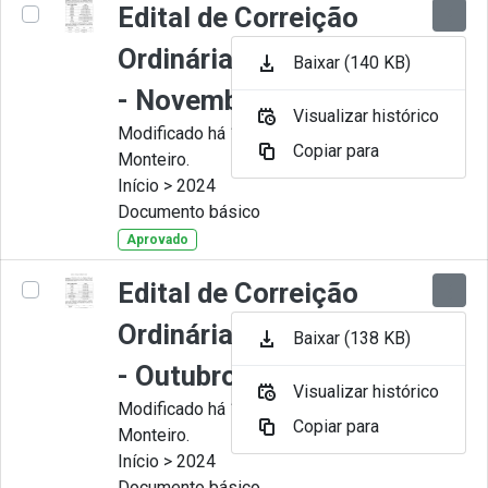
Edital de Correição
Ordinária nº 011-2024
Baixar (140 KB)
- Novembro
Visualizar histórico
Modificado há 11 Meses por Juliana
Copiar para
Monteiro.
Início > 2024
Documento básico
Aprovado
Edital de Correição
Ordinária nº 010-2024
Baixar (138 KB)
- Outubro.
Visualizar histórico
Modificado há 11 Meses por Juliana
Copiar para
Monteiro.
Início > 2024
Documento básico