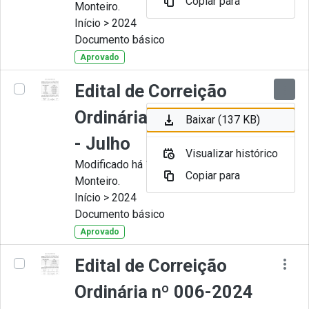
Copiar para
Monteiro.
Início > 2024
Documento básico
Aprovado
Edital de Correição
Ordinária nº 007-2024
Baixar (137 KB)
- Julho
Visualizar histórico
Modificado há 11 Meses por Juliana
Copiar para
Monteiro.
Início > 2024
Documento básico
Aprovado
Edital de Correição
Ordinária nº 006-2024