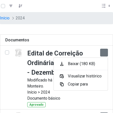
teste descricao
Pular para o Conteúdo principal
Início
2024
Documentos
Edital de Correição
Ordinária nº 012-2024
Baixar (180 KB)
- Dezembro
Visualizar histórico
Modificado há 11 Meses por Juliana
Copiar para
Monteiro.
Início > 2024
Documento básico
Aprovado