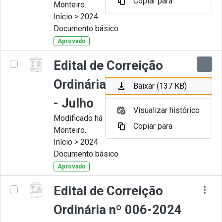
Copiar para
Monteiro.
Início > 2024
Documento básico
Aprovado
Edital de Correição
Ordinária nº 007-2024
Baixar (137 KB)
- Julho
Visualizar histórico
Modificado há 11 Meses por Juliana
Copiar para
Monteiro.
Início > 2024
Documento básico
Aprovado
Edital de Correição
Ordinária nº 006-2024