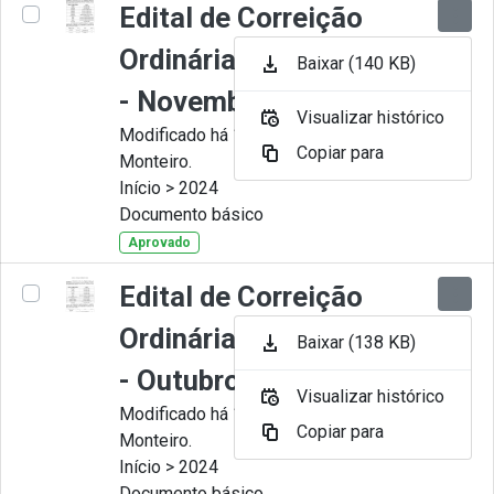
Edital de Correição
Ordinária nº 011-2024
Baixar (140 KB)
- Novembro
Visualizar histórico
Modificado há 11 Meses por Juliana
Copiar para
Monteiro.
Início > 2024
Documento básico
Aprovado
Edital de Correição
Ordinária nº 010-2024
Baixar (138 KB)
- Outubro.
Visualizar histórico
Modificado há 11 Meses por Juliana
Copiar para
Monteiro.
Início > 2024
Documento básico