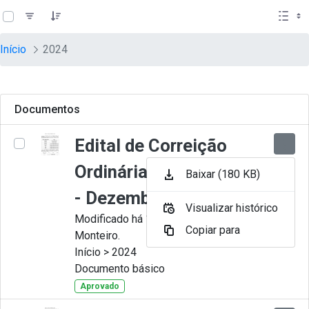
teste descricao
Pular para o Conteúdo principal
Início
2024
Documentos
Edital de Correição
Ordinária nº 012-2024
Baixar (180 KB)
- Dezembro
Visualizar histórico
Modificado há 11 Meses por Juliana
Copiar para
Monteiro.
Início > 2024
Documento básico
Aprovado