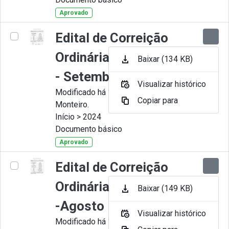
Aprovado
Edital de Correição
Ordinária nº 009-2024
Baixar (134 KB)
- Setembro
Visualizar histórico
Modificado há 11 Meses por Juliana
Copiar para
Monteiro.
Início > 2024
Documento básico
Aprovado
Edital de Correição
Ordinária nº 008-2024
Baixar (149 KB)
-Agosto
Visualizar histórico
Modificado há 11 Meses por Juliana