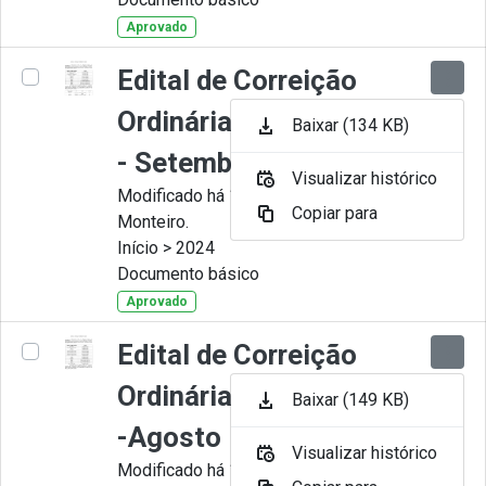
Aprovado
Edital de Correição
Ordinária nº 009-2024
Baixar (134 KB)
- Setembro
Visualizar histórico
Modificado há 11 Meses por Juliana
Copiar para
Monteiro.
Início > 2024
Documento básico
Aprovado
Edital de Correição
Ordinária nº 008-2024
Baixar (149 KB)
-Agosto
Visualizar histórico
Modificado há 11 Meses por Juliana