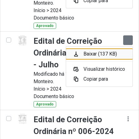
Copiar para
Monteiro.
Início > 2024
Documento básico
Aprovado
Edital de Correição
Ordinária nº 007-2024
Baixar (137 KB)
- Julho
Visualizar histórico
Modificado há 11 Meses por Juliana
Copiar para
Monteiro.
Início > 2024
Documento básico
Aprovado
Edital de Correição
Ordinária nº 006-2024