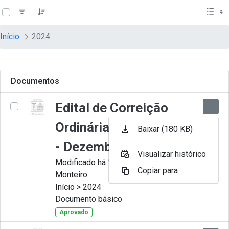
teste descricao
Pular para o Conteúdo principal
Início
2024
Documentos
Edital de Correição
Ordinária nº 012-2024
Baixar (180 KB)
- Dezembro
Visualizar histórico
Modificado há 11 Meses por Juliana
Copiar para
Monteiro.
Início > 2024
Documento básico
Aprovado