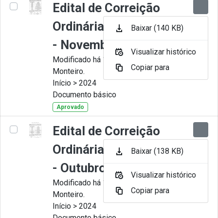
Edital de Correição
Ordinária nº 011-2024
Baixar (140 KB)
- Novembro
Visualizar histórico
Modificado há 11 Meses por Juliana
Copiar para
Monteiro.
Início > 2024
Documento básico
Aprovado
Edital de Correição
Ordinária nº 010-2024
Baixar (138 KB)
- Outubro.
Visualizar histórico
Modificado há 11 Meses por Juliana
Copiar para
Monteiro.
Início > 2024
Documento básico