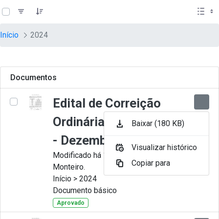
teste descricao
Pular para o Conteúdo principal
Início
2024
Documentos
Edital de Correição
Ordinária nº 012-2024
Baixar (180 KB)
- Dezembro
Visualizar histórico
Modificado há 11 Meses por Juliana
Copiar para
Monteiro.
Início > 2024
Documento básico
Aprovado