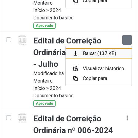
Copiar para
Monteiro.
Início > 2024
Documento básico
Aprovado
Edital de Correição
Ordinária nº 007-2024
Baixar (137 KB)
- Julho
Visualizar histórico
Modificado há 11 Meses por Juliana
Copiar para
Monteiro.
Início > 2024
Documento básico
Aprovado
Edital de Correição
Ordinária nº 006-2024