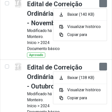
Edital de Correição
Ordinária nº 011-2024
Baixar (140 KB)
- Novembro
Visualizar histórico
Modificado há 11 Meses por Juliana
Copiar para
Monteiro.
Início > 2024
Documento básico
Aprovado
Edital de Correição
Ordinária nº 010-2024
Baixar (138 KB)
- Outubro.
Visualizar histórico
Modificado há 11 Meses por Juliana
Copiar para
Monteiro.
Início > 2024
Documento básico