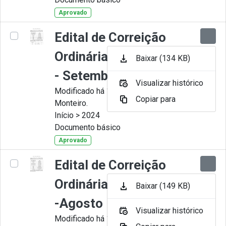
Aprovado
Edital de Correição
Ordinária nº 009-2024
Baixar (134 KB)
- Setembro
Visualizar histórico
Modificado há 11 Meses por Juliana
Copiar para
Monteiro.
Início > 2024
Documento básico
Aprovado
Edital de Correição
Ordinária nº 008-2024
Baixar (149 KB)
-Agosto
Visualizar histórico
Modificado há 11 Meses por Juliana