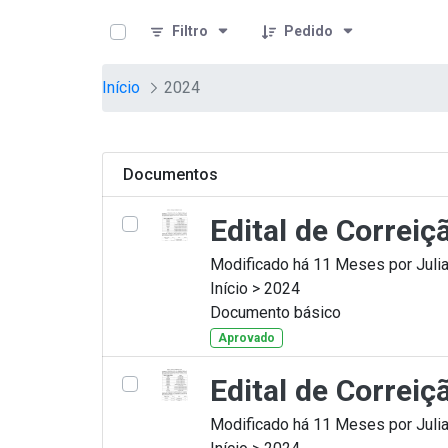
teste descricao
Pular para o Conteúdo principal
Filtro
Pedido
Início
2024
Documentos
Edital de Correi
Modificado há 11 Meses por Julia
Início > 2024
Documento básico
Aprovado
Edital de Correi
Modificado há 11 Meses por Julia