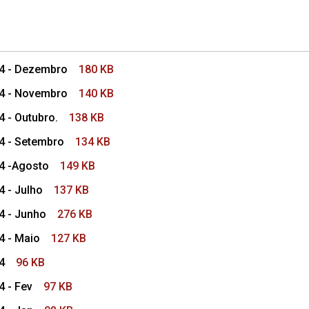
24 - Dezembro
180 KB
24 - Novembro
140 KB
4 - Outubro.
138 KB
24 - Setembro
134 KB
24 -Agosto
149 KB
4 - Julho
137 KB
24 - Junho
276 KB
4 - Maio
127 KB
4
96 KB
4 - Fev
97 KB