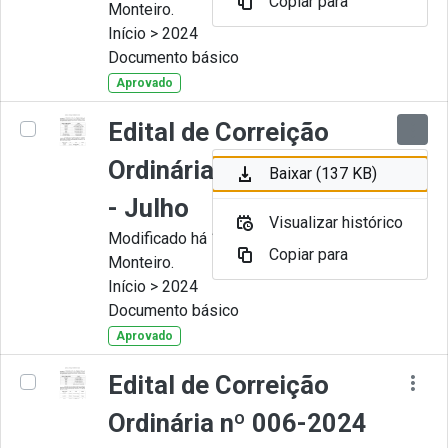
Copiar para
Monteiro.
Início > 2024
Documento básico
Aprovado
Edital de Correição
Ordinária nº 007-2024
Baixar (137 KB)
- Julho
Visualizar histórico
Modificado há 11 Meses por Juliana
Copiar para
Monteiro.
Início > 2024
Documento básico
Aprovado
Edital de Correição
Ordinária nº 006-2024