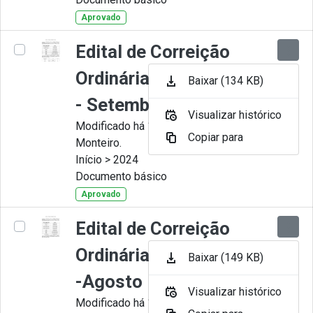
Aprovado
Edital de Correição
Ordinária nº 009-2024
Baixar (134 KB)
- Setembro
Visualizar histórico
Modificado há 11 Meses por Juliana
Copiar para
Monteiro.
Início > 2024
Documento básico
Aprovado
Edital de Correição
Ordinária nº 008-2024
Baixar (149 KB)
-Agosto
Visualizar histórico
Modificado há 11 Meses por Juliana