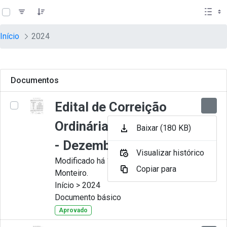
teste descricao
Pular para o Conteúdo principal
Início
2024
Documentos
Edital de Correição
Ordinária nº 012-2024
Baixar (180 KB)
- Dezembro
Visualizar histórico
Modificado há 11 Meses por Juliana
Copiar para
Monteiro.
Início > 2024
Documento básico
Aprovado