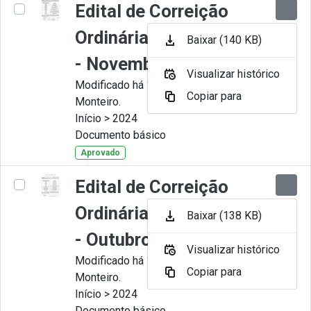
Edital de Correição
Ordinária nº 011-2024
Baixar (140 KB)
- Novembro
Visualizar histórico
Modificado há 11 Meses por Juliana
Copiar para
Monteiro.
Início > 2024
Documento básico
Aprovado
Edital de Correição
Ordinária nº 010-2024
Baixar (138 KB)
- Outubro.
Visualizar histórico
Modificado há 11 Meses por Juliana
Copiar para
Monteiro.
Início > 2024
Documento básico