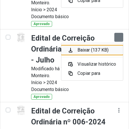
Copiar para
Monteiro.
Início > 2024
Documento básico
Aprovado
Edital de Correição
Ordinária nº 007-2024
Baixar (137 KB)
- Julho
Visualizar histórico
Modificado há 11 Meses por Juliana
Copiar para
Monteiro.
Início > 2024
Documento básico
Aprovado
Edital de Correição
Ordinária nº 006-2024