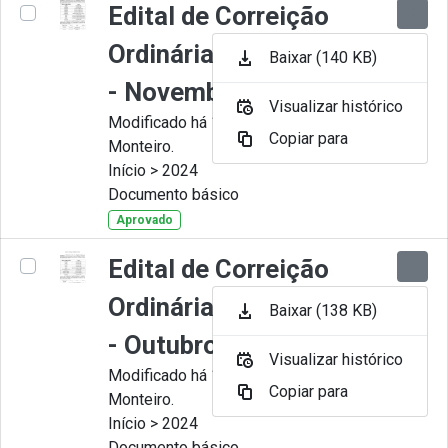
Edital de Correição
Ordinária nº 011-2024
Baixar (140 KB)
- Novembro
Visualizar histórico
Modificado há 11 Meses por Juliana
Copiar para
Monteiro.
Início > 2024
Documento básico
Aprovado
Edital de Correição
Ordinária nº 010-2024
Baixar (138 KB)
- Outubro.
Visualizar histórico
Modificado há 11 Meses por Juliana
Copiar para
Monteiro.
Início > 2024
Documento básico