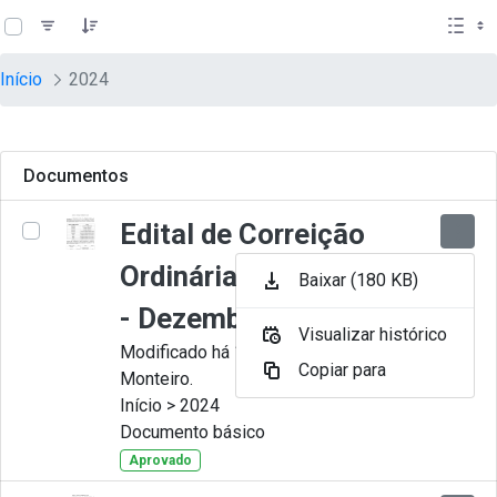
teste descricao
Pular para o Conteúdo principal
Início
2024
Documentos
Edital de Correição
Ordinária nº 012-2024
Baixar (180 KB)
- Dezembro
Visualizar histórico
Modificado há 11 Meses por Juliana
Copiar para
Monteiro.
Início > 2024
Documento básico
Aprovado