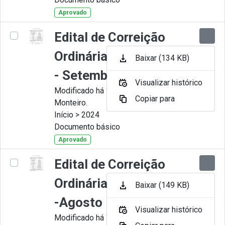
Aprovado
Edital de Correição
Ordinária nº 009-2024
Baixar (134 KB)
- Setembro
Visualizar histórico
Modificado há 11 Meses por Juliana
Copiar para
Monteiro.
Início > 2024
Documento básico
Aprovado
Edital de Correição
Ordinária nº 008-2024
Baixar (149 KB)
-Agosto
Visualizar histórico
Modificado há 11 Meses por Juliana