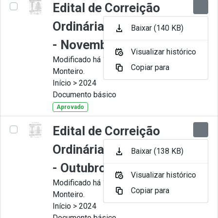
Edital de Correição
Ordinária nº 011-2024
Baixar (140 KB)
- Novembro
Visualizar histórico
Modificado há 11 Meses por Juliana
Copiar para
Monteiro.
Início > 2024
Documento básico
Aprovado
Edital de Correição
Ordinária nº 010-2024
Baixar (138 KB)
- Outubro.
Visualizar histórico
Modificado há 11 Meses por Juliana
Copiar para
Monteiro.
Início > 2024
Documento básico