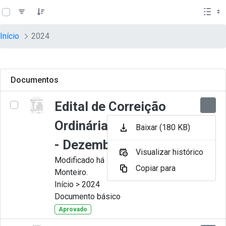
teste descricao
Pular para o Conteúdo principal
Início
2024
Documentos
Edital de Correição
Ordinária nº 012-2024
Baixar (180 KB)
- Dezembro
Visualizar histórico
Modificado há 11 Meses por Juliana
Copiar para
Monteiro.
Início > 2024
Documento básico
Aprovado