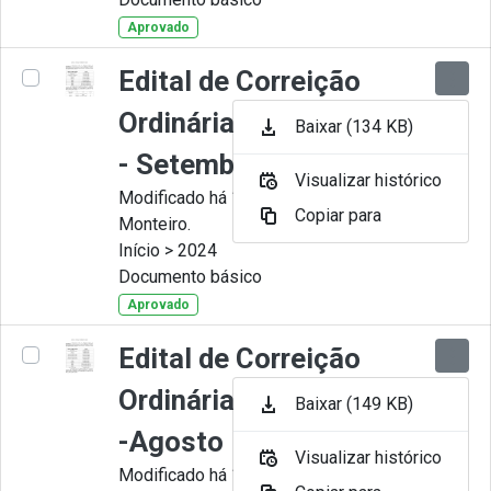
Aprovado
Edital de Correição
Ordinária nº 009-2024
Baixar (134 KB)
- Setembro
Visualizar histórico
Modificado há 11 Meses por Juliana
Copiar para
Monteiro.
Início > 2024
Documento básico
Aprovado
Edital de Correição
Ordinária nº 008-2024
Baixar (149 KB)
-Agosto
Visualizar histórico
Modificado há 11 Meses por Juliana