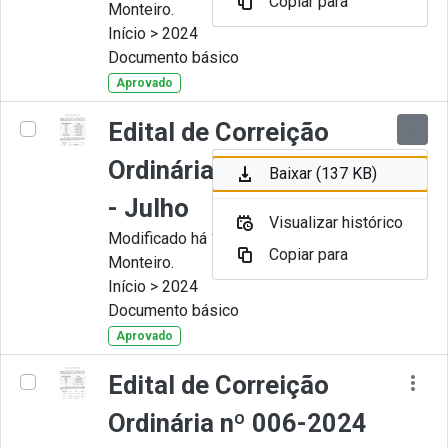
Copiar para
Monteiro.
Início > 2024
Documento básico
Aprovado
Edital de Correição
Ordinária nº 007-2024
Baixar (137 KB)
- Julho
Visualizar histórico
Modificado há 11 Meses por Juliana
Copiar para
Monteiro.
Início > 2024
Documento básico
Aprovado
Edital de Correição
Ordinária nº 006-2024