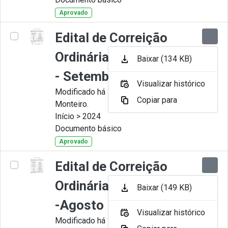
Aprovado
Edital de Correição
Ordinária nº 009-2024
Baixar (134 KB)
- Setembro
Visualizar histórico
Modificado há 11 Meses por Juliana
Copiar para
Monteiro.
Início > 2024
Documento básico
Aprovado
Edital de Correição
Ordinária nº 008-2024
Baixar (149 KB)
-Agosto
Visualizar histórico
Modificado há 11 Meses por Juliana