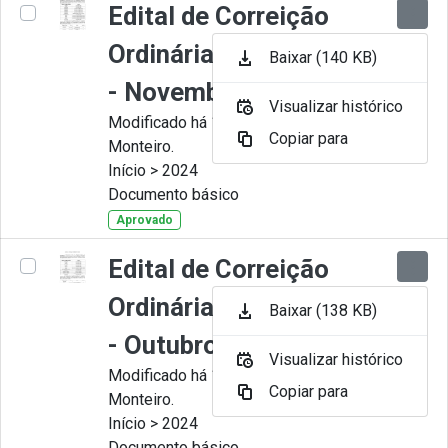
Edital de Correição
Ordinária nº 011-2024
Baixar (140 KB)
- Novembro
Visualizar histórico
Modificado há 11 Meses por Juliana
Copiar para
Monteiro.
Início > 2024
Documento básico
Aprovado
Edital de Correição
Ordinária nº 010-2024
Baixar (138 KB)
- Outubro.
Visualizar histórico
Modificado há 11 Meses por Juliana
Copiar para
Monteiro.
Início > 2024
Documento básico