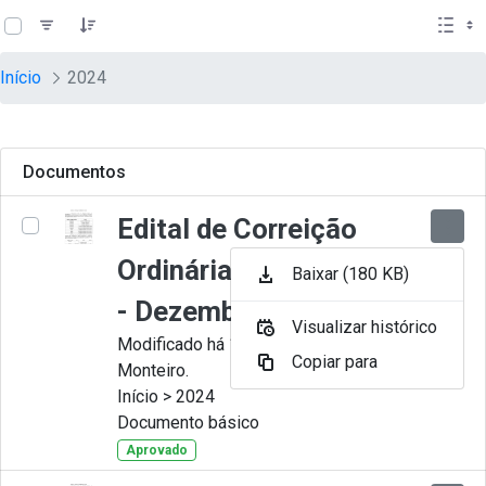
teste descricao
Pular para o Conteúdo principal
Início
2024
Documentos
Edital de Correição
Ordinária nº 012-2024
Baixar (180 KB)
- Dezembro
Visualizar histórico
Modificado há 11 Meses por Juliana
Copiar para
Monteiro.
Início > 2024
Documento básico
Aprovado