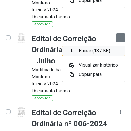
Copiar para
Monteiro.
Início > 2024
Documento básico
Aprovado
Edital de Correição
Ordinária nº 007-2024
Baixar (137 KB)
- Julho
Visualizar histórico
Modificado há 11 Meses por Juliana
Copiar para
Monteiro.
Início > 2024
Documento básico
Aprovado
Edital de Correição
Ordinária nº 006-2024