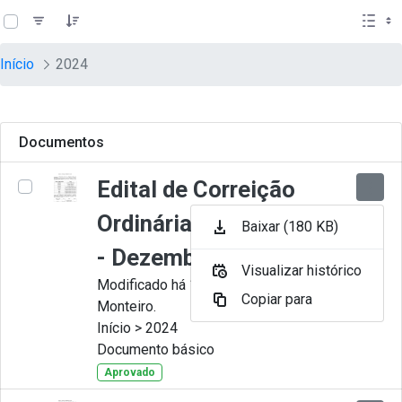
teste descricao
Pular para o Conteúdo principal
Início
2024
Documentos
Edital de Correição
Ordinária nº 012-2024
Baixar (180 KB)
- Dezembro
Visualizar histórico
Modificado há 11 Meses por Juliana
Copiar para
Monteiro.
Início > 2024
Documento básico
Aprovado