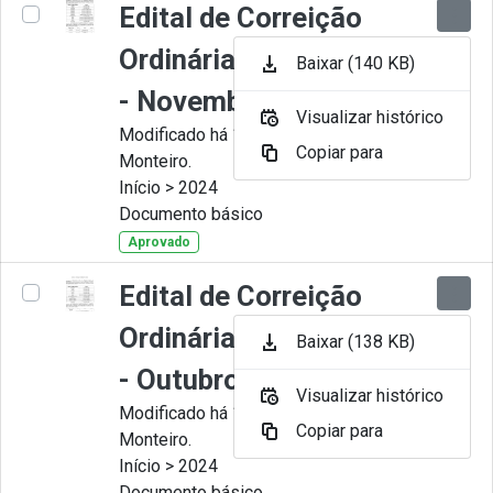
Edital de Correição
Ordinária nº 011-2024
Baixar (140 KB)
- Novembro
Visualizar histórico
Modificado há 11 Meses por Juliana
Copiar para
Monteiro.
Início > 2024
Documento básico
Aprovado
Edital de Correição
Ordinária nº 010-2024
Baixar (138 KB)
- Outubro.
Visualizar histórico
Modificado há 11 Meses por Juliana
Copiar para
Monteiro.
Início > 2024
Documento básico