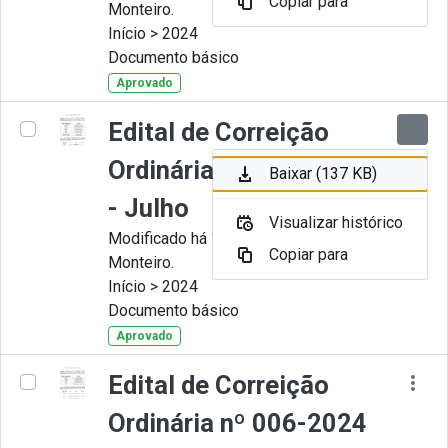
Copiar para
Monteiro.
Início > 2024
Documento básico
Aprovado
Edital de Correição
Ordinária nº 007-2024
Baixar (137 KB)
- Julho
Visualizar histórico
Modificado há 11 Meses por Juliana
Copiar para
Monteiro.
Início > 2024
Documento básico
Aprovado
Edital de Correição
Ordinária nº 006-2024