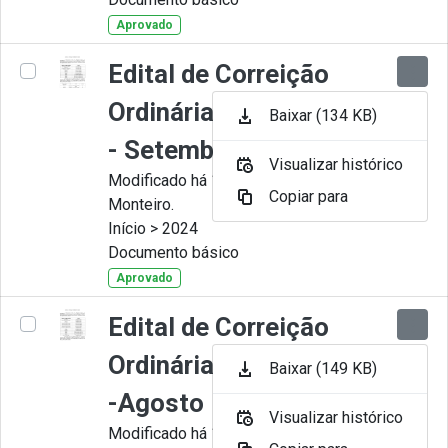
Aprovado
Edital de Correição
Ordinária nº 009-2024
Baixar (134 KB)
- Setembro
Visualizar histórico
Modificado há 11 Meses por Juliana
Copiar para
Monteiro.
Início > 2024
Documento básico
Aprovado
Edital de Correição
Ordinária nº 008-2024
Baixar (149 KB)
-Agosto
Visualizar histórico
Modificado há 11 Meses por Juliana