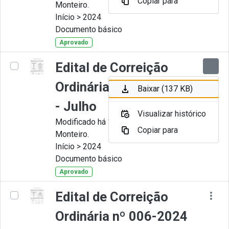
Copiar para
Monteiro.
Início > 2024
Documento básico
Aprovado
Edital de Correição
Ordinária nº 007-2024
Baixar (137 KB)
- Julho
Visualizar histórico
Modificado há 11 Meses por Juliana
Copiar para
Monteiro.
Início > 2024
Documento básico
Aprovado
Edital de Correição
Ordinária nº 006-2024