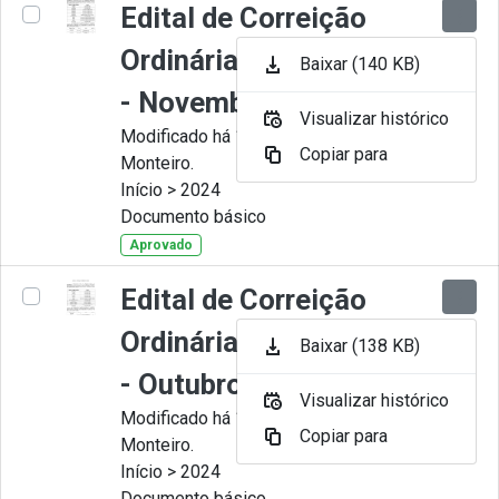
Edital de Correição
Ordinária nº 011-2024
Baixar (140 KB)
- Novembro
Visualizar histórico
Modificado há 11 Meses por Juliana
Copiar para
Monteiro.
Início > 2024
Documento básico
Aprovado
Edital de Correição
Ordinária nº 010-2024
Baixar (138 KB)
- Outubro.
Visualizar histórico
Modificado há 11 Meses por Juliana
Copiar para
Monteiro.
Início > 2024
Documento básico