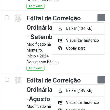
Aprovado
Edital de Correição
Ordinária nº 009-2024
Baixar (134 KB)
- Setembro
Visualizar histórico
Modificado há 11 Meses por Juliana
Copiar para
Monteiro.
Início > 2024
Documento básico
Aprovado
Edital de Correição
Ordinária nº 008-2024
Baixar (149 KB)
-Agosto
Visualizar histórico
Modificado há 11 Meses por Juliana