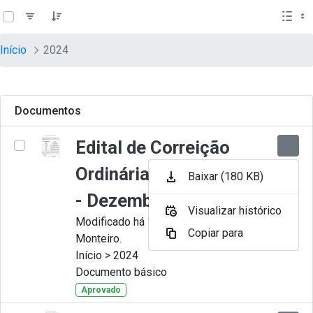
teste descricao
Pular para o Conteúdo principal
Início
2024
Documentos
Edital de Correição
Ordinária nº 012-2024
Baixar (180 KB)
- Dezembro
Visualizar histórico
Modificado há 11 Meses por Juliana
Copiar para
Monteiro.
Início > 2024
Documento básico
Aprovado