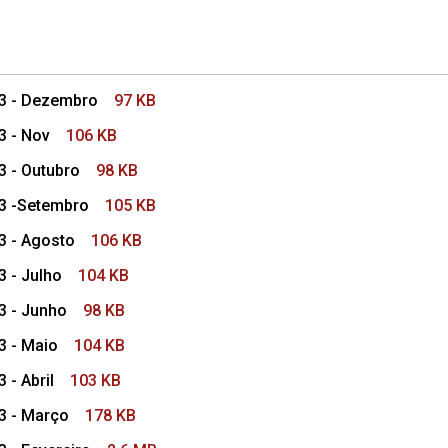
23 - Dezembro
97 KB
3 - Nov
106 KB
3 - Outubro
98 KB
23 -Setembro
105 KB
23 - Agosto
106 KB
3 - Julho
104 KB
23 - Junho
98 KB
3 - Maio
104 KB
 - Abril
103 KB
23 - Março
178 KB