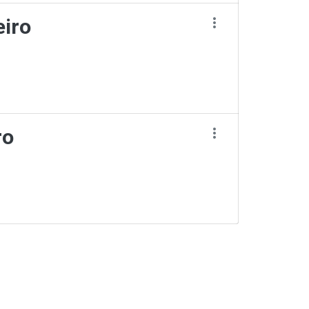
eiro
ro