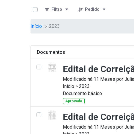
teste descricao
Pular para o Conteúdo principal
Filtro
Pedido
Início
2023
Documentos
Edital de Correi
Modificado há 11 Meses por Julia
Início > 2023
Documento básico
Aprovado
Edital de Correiç
Modificado há 11 Meses por Julia