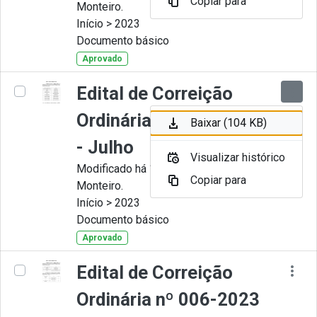
Copiar para
Monteiro.
Início > 2023
Documento básico
Aprovado
Edital de Correição
Ordinária nº 007-2023
Baixar (104 KB)
- Julho
Visualizar histórico
Modificado há 11 Meses por Juliana
Copiar para
Monteiro.
Início > 2023
Documento básico
Aprovado
Edital de Correição
Ordinária nº 006-2023