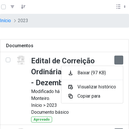
teste descricao
Pular para o Conteúdo principal
Início
2023
Documentos
Edital de Correição
Ordinária nº 012-2023
Baixar (97 KB)
- Dezembro
Visualizar histórico
Modificado há 11 Meses por Juliana
Copiar para
Monteiro.
Início > 2023
Documento básico
Aprovado