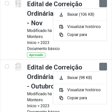
Edital de Correição
Ordinária nº 011-2023
Baixar (106 KB)
- Nov
Visualizar histórico
Modificado há 11 Meses por Juliana
Copiar para
Monteiro.
Início > 2023
Documento básico
Aprovado
Edital de Correição
Ordinária nº 010-2023
Baixar (98 KB)
- Outubro
Visualizar histórico
Modificado há 11 Meses por Juliana
Copiar para
Monteiro.
Início > 2023
Documento básico