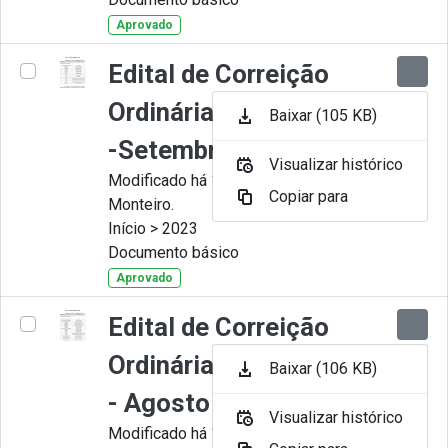
Aprovado
Edital de Correição
Ordinária nº 009-2023
Baixar (105 KB)
-Setembro
Visualizar histórico
Modificado há 11 Meses por Juliana
Copiar para
Monteiro.
Início > 2023
Documento básico
Aprovado
Edital de Correição
Ordinária nº 008-2023
Baixar (106 KB)
- Agosto
Visualizar histórico
Modificado há 11 Meses por Juliana