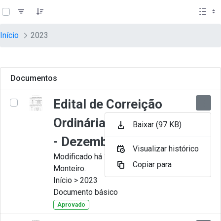
teste descricao
Pular para o Conteúdo principal
Início
2023
Documentos
Edital de Correição
Ordinária nº 012-2023
Baixar (97 KB)
- Dezembro
Visualizar histórico
Modificado há 11 Meses por Juliana
Copiar para
Monteiro.
Início > 2023
Documento básico
Aprovado