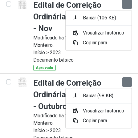
Edital de Correição
Ordinária nº 011-2023
Baixar (106 KB)
- Nov
Visualizar histórico
Modificado há 11 Meses por Juliana
Copiar para
Monteiro.
Início > 2023
Documento básico
Aprovado
Edital de Correição
Ordinária nº 010-2023
Baixar (98 KB)
- Outubro
Visualizar histórico
Modificado há 11 Meses por Juliana
Copiar para
Monteiro.
Início > 2023
Documento básico