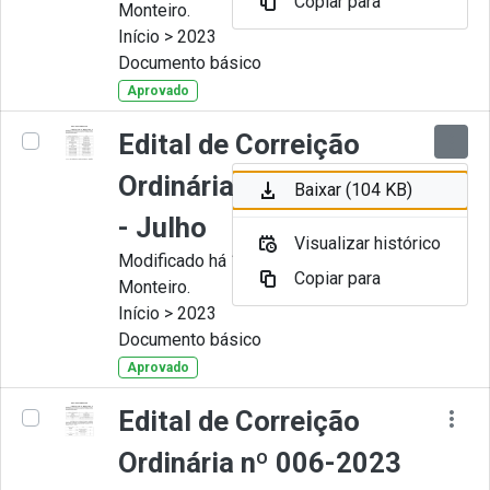
Copiar para
Monteiro.
Início > 2023
Documento básico
Aprovado
Edital de Correição
Ordinária nº 007-2023
Baixar (104 KB)
- Julho
Visualizar histórico
Modificado há 11 Meses por Juliana
Copiar para
Monteiro.
Início > 2023
Documento básico
Aprovado
Edital de Correição
Ordinária nº 006-2023