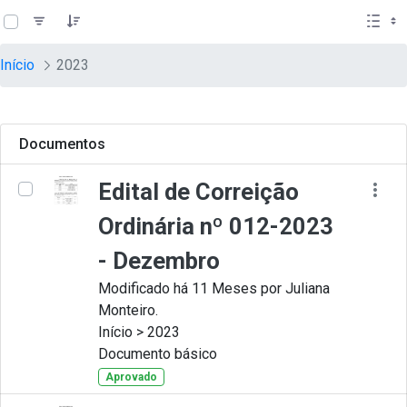
teste descricao
Pular para o Conteúdo principal
Início
2023
Documentos
Edital de Correição
Ordinária nº 012-2023
- Dezembro
Modificado há 11 Meses por Juliana
Monteiro.
Início > 2023
Documento básico
Aprovado