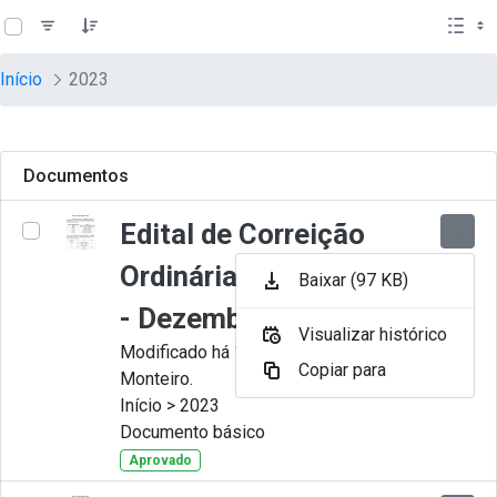
teste descricao
Pular para o Conteúdo principal
Início
2023
Documentos
Edital de Correição
Ordinária nº 012-2023
Baixar (97 KB)
- Dezembro
Visualizar histórico
Modificado há 11 Meses por Juliana
Copiar para
Monteiro.
Início > 2023
Documento básico
Aprovado