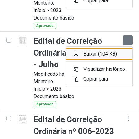
Copiar para
Monteiro.
Início > 2023
Documento básico
Aprovado
Edital de Correição
Ordinária nº 007-2023
Baixar (104 KB)
- Julho
Visualizar histórico
Modificado há 11 Meses por Juliana
Copiar para
Monteiro.
Início > 2023
Documento básico
Aprovado
Edital de Correição
Ordinária nº 006-2023