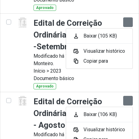
Aprovado
Edital de Correição
Ordinária nº 009-2023
Baixar (105 KB)
-Setembro
Visualizar histórico
Modificado há 11 Meses por Juliana
Copiar para
Monteiro.
Início > 2023
Documento básico
Aprovado
Edital de Correição
Ordinária nº 008-2023
Baixar (106 KB)
- Agosto
Visualizar histórico
Modificado há 11 Meses por Juliana