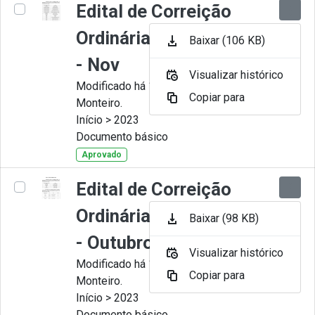
Edital de Correição
Ordinária nº 011-2023
Baixar (106 KB)
- Nov
Visualizar histórico
Modificado há 11 Meses por Juliana
Copiar para
Monteiro.
Início > 2023
Documento básico
Aprovado
Edital de Correição
Ordinária nº 010-2023
Baixar (98 KB)
- Outubro
Visualizar histórico
Modificado há 11 Meses por Juliana
Copiar para
Monteiro.
Início > 2023
Documento básico