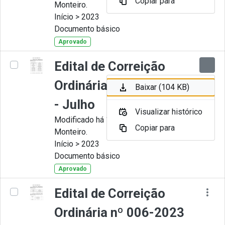
Copiar para
Monteiro.
Início > 2023
Documento básico
Aprovado
Edital de Correição
Ordinária nº 007-2023
Baixar (104 KB)
- Julho
Visualizar histórico
Modificado há 11 Meses por Juliana
Copiar para
Monteiro.
Início > 2023
Documento básico
Aprovado
Edital de Correição
Ordinária nº 006-2023