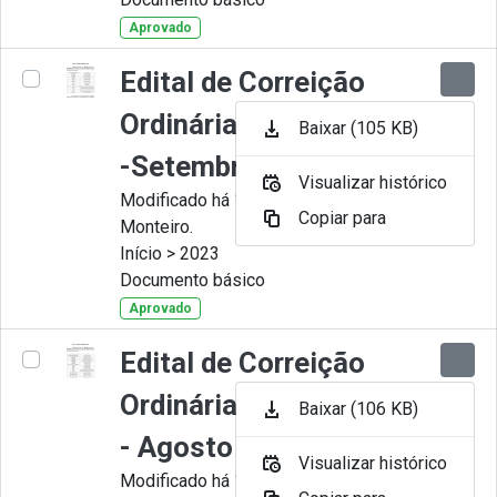
Aprovado
Edital de Correição
Ordinária nº 009-2023
Baixar (105 KB)
-Setembro
Visualizar histórico
Modificado há 11 Meses por Juliana
Copiar para
Monteiro.
Início > 2023
Documento básico
Aprovado
Edital de Correição
Ordinária nº 008-2023
Baixar (106 KB)
- Agosto
Visualizar histórico
Modificado há 11 Meses por Juliana