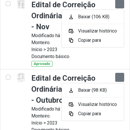
Edital de Correição
Ordinária nº 011-2023
Baixar (106 KB)
- Nov
Visualizar histórico
Modificado há 11 Meses por Juliana
Copiar para
Monteiro.
Início > 2023
Documento básico
Aprovado
Edital de Correição
Ordinária nº 010-2023
Baixar (98 KB)
- Outubro
Visualizar histórico
Modificado há 11 Meses por Juliana
Copiar para
Monteiro.
Início > 2023
Documento básico