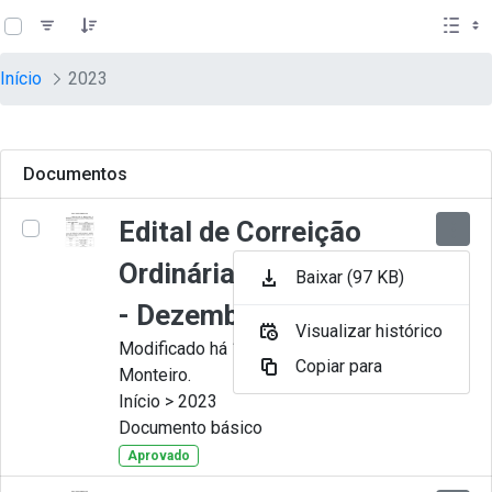
teste descricao
Pular para o Conteúdo principal
Início
2023
Documentos
Edital de Correição
Ordinária nº 012-2023
Baixar (97 KB)
- Dezembro
Visualizar histórico
Modificado há 11 Meses por Juliana
Copiar para
Monteiro.
Início > 2023
Documento básico
Aprovado