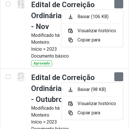
Edital de Correição
Ordinária nº 011-2023
Baixar (106 KB)
- Nov
Visualizar histórico
Modificado há 11 Meses por Juliana
Copiar para
Monteiro.
Início > 2023
Documento básico
Aprovado
Edital de Correição
Ordinária nº 010-2023
Baixar (98 KB)
- Outubro
Visualizar histórico
Modificado há 11 Meses por Juliana
Copiar para
Monteiro.
Início > 2023
Documento básico