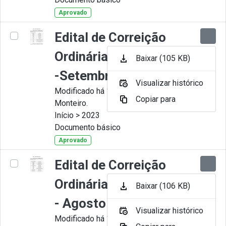
Aprovado
Edital de Correição
Ordinária nº 009-2023
Baixar (105 KB)
-Setembro
Visualizar histórico
Modificado há 11 Meses por Juliana
Copiar para
Monteiro.
Início > 2023
Documento básico
Aprovado
Edital de Correição
Ordinária nº 008-2023
Baixar (106 KB)
- Agosto
Visualizar histórico
Modificado há 11 Meses por Juliana