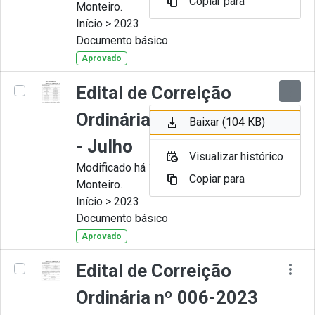
Copiar para
Monteiro.
Início > 2023
Documento básico
Aprovado
Edital de Correição
Ordinária nº 007-2023
Baixar (104 KB)
- Julho
Visualizar histórico
Modificado há 11 Meses por Juliana
Copiar para
Monteiro.
Início > 2023
Documento básico
Aprovado
Edital de Correição
Ordinária nº 006-2023