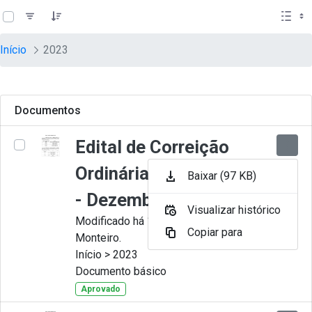
teste descricao
Pular para o Conteúdo principal
Início
2023
Documentos
Edital de Correição
Ordinária nº 012-2023
Baixar (97 KB)
- Dezembro
Visualizar histórico
Modificado há 11 Meses por Juliana
Copiar para
Monteiro.
Início > 2023
Documento básico
Aprovado