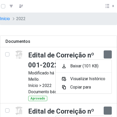
teste descricao
Pular para o Conteúdo principal
Início
2022
Documentos
Edital de Correição nº
001-2022
Baixar (101 KB)
Modificado há 11 Meses por Artur
Visualizar histórico
Mello.
Início > 2022
Copiar para
Documento básico
Aprovado
Edital de Correição nº