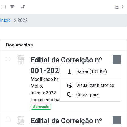
teste descricao
Pular para o Conteúdo principal
Início
2022
Documentos
Edital de Correição nº
001-2022
Baixar (101 KB)
Modificado há 11 Meses por Artur
Visualizar histórico
Mello.
Início > 2022
Copiar para
Documento básico
Aprovado
Edital de Correição nº