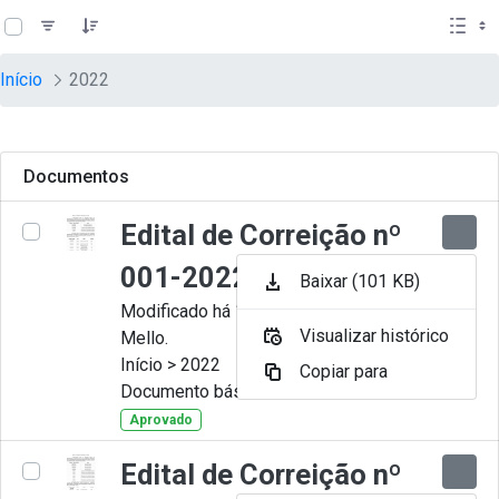
teste descricao
Pular para o Conteúdo principal
Início
2022
Documentos
Edital de Correição nº
001-2022
Baixar (101 KB)
Modificado há 11 Meses por Artur
Visualizar histórico
Mello.
Início > 2022
Copiar para
Documento básico
Aprovado
Edital de Correição nº