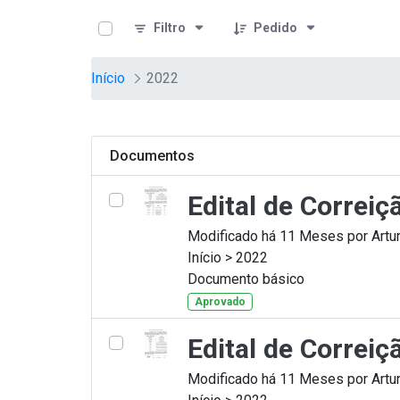
teste descricao
Pular para o Conteúdo principal
Filtro
Pedido
Início
2022
Documentos
Edital de Correi
Modificado há 11 Meses por Artur
Início > 2022
Documento básico
Aprovado
Edital de Correi
Modificado há 11 Meses por Artur