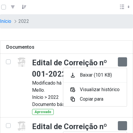
teste descricao
Pular para o Conteúdo principal
Início
2022
Documentos
Edital de Correição nº
001-2022
Baixar (101 KB)
Modificado há 11 Meses por Artur
Visualizar histórico
Mello.
Início > 2022
Copiar para
Documento básico
Aprovado
Edital de Correição nº