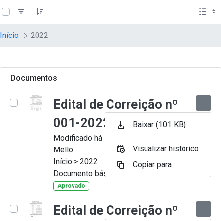
teste descricao
Pular para o Conteúdo principal
Início
2022
Documentos
Edital de Correição nº
001-2022
Baixar (101 KB)
Modificado há 11 Meses por Artur
Visualizar histórico
Mello.
Início > 2022
Copiar para
Documento básico
Aprovado
Edital de Correição nº