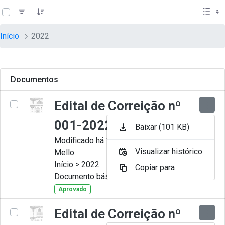
teste descricao
Pular para o Conteúdo principal
Início
2022
Documentos
Edital de Correição nº
001-2022
Baixar (101 KB)
Modificado há 11 Meses por Artur
Visualizar histórico
Mello.
Início > 2022
Copiar para
Documento básico
Aprovado
Edital de Correição nº