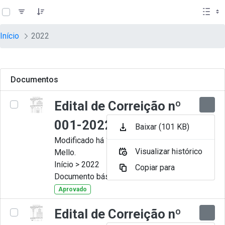
teste descricao
Pular para o Conteúdo principal
Início
2022
Documentos
Edital de Correição nº
001-2022
Baixar (101 KB)
Modificado há 11 Meses por Artur
Visualizar histórico
Mello.
Início > 2022
Copiar para
Documento básico
Aprovado
Edital de Correição nº