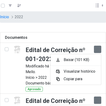
teste descricao
Pular para o Conteúdo principal
Início
2022
Documentos
Edital de Correição nº
001-2022
Baixar (101 KB)
Modificado há 11 Meses por Artur
Visualizar histórico
Mello.
Início > 2022
Copiar para
Documento básico
Aprovado
Edital de Correição nº