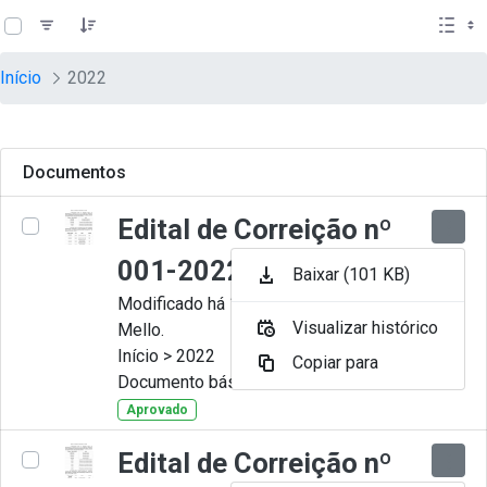
teste descricao
Pular para o Conteúdo principal
Início
2022
Documentos
Edital de Correição nº
001-2022
Baixar (101 KB)
Modificado há 11 Meses por Artur
Visualizar histórico
Mello.
Início > 2022
Copiar para
Documento básico
Aprovado
Edital de Correição nº