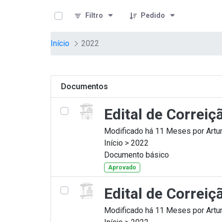
teste descricao
Pular para o Conteúdo principal
Filtro
Pedido
Início
2022
Documentos
Edital de Correi
Modificado há 11 Meses por Artur
Início > 2022
Documento básico
Aprovado
Edital de Correi
Modificado há 11 Meses por Artur